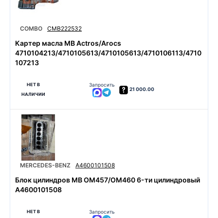
COMBO
CMB222532
Картер масла MB Actros/Arocs
4710104213/4710105613/4710105613/4710106113/4710
107213
НЕТ В
Запросить
21 000.00
НАЛИЧИИ
MERCEDES-BENZ
A4600101508
Блок цилиндров MB OM457/OM460 6-ти цилиндровый
A4600101508
НЕТ В
Запросить