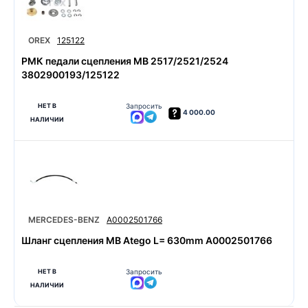
OREX
125122
РМК педали сцепления MB 2517/2521/2524
3802900193/125122
НЕТ В
Запросить
4 000.00
НАЛИЧИИ
MERCEDES-BENZ
A0002501766
Шланг сцепления MB Atego L= 630mm A0002501766
НЕТ В
Запросить
НАЛИЧИИ