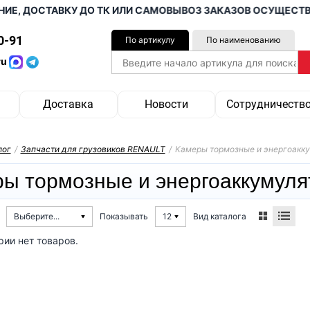
Е, ДОСТАВКУ ДО ТК ИЛИ САМОВЫВОЗ ЗАКАЗОВ ОСУЩЕСТВЛЯ
0-91
По артикулу
По наименованию
ru
Доставка
Новости
Сотрудничеств
лог
/
Запчасти для грузовиков RENAULT
/
Камеры тормозные и энергоакк
ы тормозные и энергоаккумул
Вид каталога
Выберите...
Показывать
12
рии нет товаров.