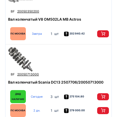
BF
20050350200
Вал коленчатый V8 OM502LA MB Actros
1 шт
Завтра
202 940.42
ПС МОСКВА
BF
20050713000
Вал коленчатый Scania DC13 2507706/20050713000
ДМД
3 шт
Сегодня
275 104.80
НАЛИЧИЕ
1 шт
2 дн.
279 000.00
ПС МОСКВА