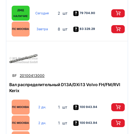
ДМД
2 шт
Сегодня
79 704.90
НАЛИЧИЕ
8 шт
Завтра
83 329.29
ПС МОСКВА
BF
20100413000
Вал распределительный D13A/DXi13 Volvo FH/FM/RVI
Kerix
1 шт
2 дн.
100 943.94
ПС МОСКВА
1 шт
2 дн.
100 943.94
ПС МОСКВА