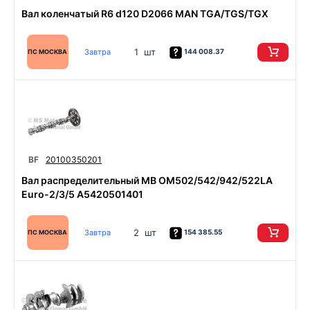
Вал коленчатый R6 d120 D2066 MAN TGA/TGS/TGX
1 шт
Завтра
144 008.37
ПС МОСКВА
BF
20100350201
Вал распределительный MB OM502/542/942/522LA
Euro-2/3/5 A5420501401
2 шт
Завтра
154 385.55
ПС МОСКВА