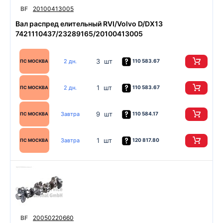
BF
20100413005
Вал распред елительный RVI/Volvo D/DX13
7421110437/23289165/20100413005
3 шт
2 дн.
110 583.67
ПС МОСКВА
1 шт
2 дн.
110 583.67
ПС МОСКВА
9 шт
Завтра
110 584.17
ПС МОСКВА
1 шт
Завтра
120 817.80
ПС МОСКВА
BF
20050220660