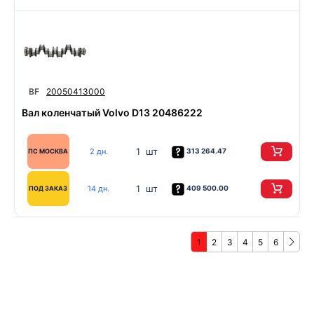
BF
20050413000
Вал коленчатый Volvo D13 20486222
1 шт
2 дн.
313 264.47
ПС МОСКВА
1 шт
14 дн.
409 500.00
ПОД ЗАКАЗ
1
2
3
4
5
6