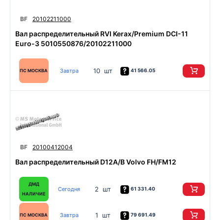
BF
20102211000
Вал распределительный RVI Kerax/Premium DCI-11
Euro-3 5010550876/20102211000
10 шт
Завтра
41 566.05
ПС МОСКВА
BF
20100412004
Вал распределительный D12A/B Volvo FH/FM12
ДМД
2 шт
Сегодня
61 331.40
НАЛИЧИЕ
1 шт
Завтра
79 691.49
ПС МОСКВА