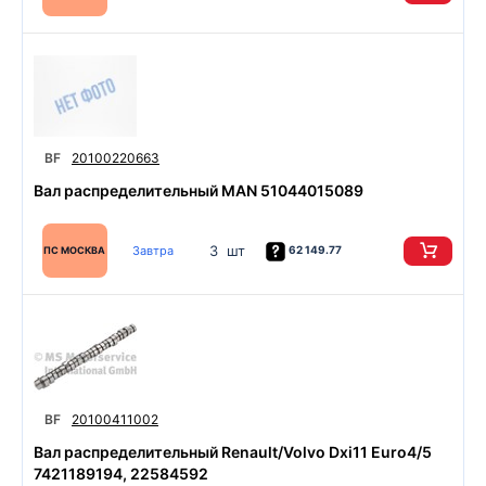
BF
20100220663
Вал распределительный MAN 51044015089
3 шт
Завтра
62 149.77
ПС МОСКВА
BF
20100411002
Вал распределительный Renault/Volvo Dxi11 Euro4/5
7421189194, 22584592