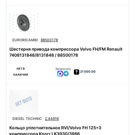
EURORICAMBI
88500178
Шестерня привода компрессора Volvo FH/FM Renault
7408131848/8131848 / 88500178
НЕТ В
Запросить
21 000.00
НАЛИЧИИ
DIESEL TECHNIC
2.44916
Кольцо уплотнительное RVI/Volvo FH 125*3
компрессора Knorr LK3930/3986