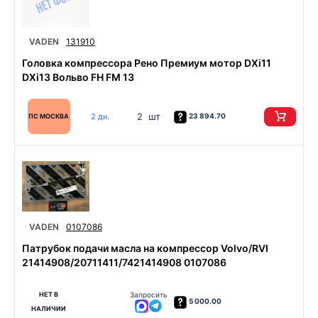
VADEN
131910
Головка компрессора Рено Премиум мотор DXi11
DXi13 Вольво FH FM 13
2 шт
2 дн.
23 894.70
ПС МОСКВА
VADEN
0107086
Патрубок подачи масла на компрессор Volvo/RVI
21414908/20711411/7421414908 0107086
НЕТ В
Запросить
5 000.00
НАЛИЧИИ