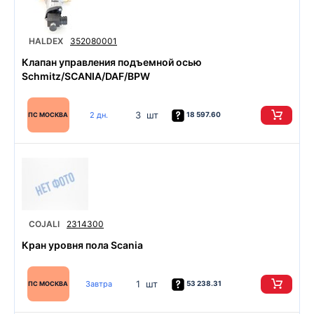
HALDEX
352080001
Клапан управления подъемной осью
Schmitz/SCANIA/DAF/BPW
3 шт
2 дн.
18 597.60
ПС МОСКВА
COJALI
2314300
Кран уровня пола Scania
1 шт
Завтра
53 238.31
ПС МОСКВА