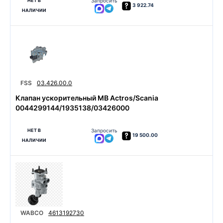
НЕТ В
Запросить
3 922.74
НАЛИЧИИ
FSS
03.426.00.0
Клапан ускорительный MB Actros/Scania
0044299144/1935138/03426000
НЕТ В
Запросить
19 500.00
НАЛИЧИИ
WABCO
4613192730