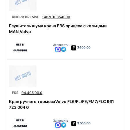
KNORR BREMSE
1487010354000
Глушитель шума крана EBS прицепа с кольцами
MAN,Volvo
НЕТ В
Запросить
2 600.00
НАЛИЧИИ
FSS
04.405.00.0
Кран ручного тормозаVolvo FL6/FL/FE/FM7/FLC 961
723 004 0
НЕТ В
Запросить
3 500.00
НАЛИЧИИ