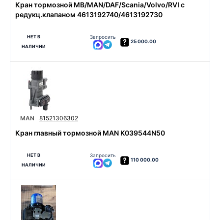
Кран тормозной MB/MAN/DAF/Scania/Volvo/RVI с
редукц.клапаном 4613192740/4613192730
НЕТ В
Запросить
25 000.00
НАЛИЧИИ
MAN
81521306302
Кран главный тормозной MAN K039544N50
НЕТ В
Запросить
110 000.00
НАЛИЧИИ