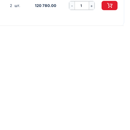
-
2 шт.
120 780.00
+