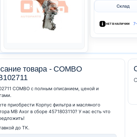
Склад
7
НЕТ В НАЛИЧИИ
сание товара - COMBO
102711
С
2711 COMBO c полным описанием, ценой и
гами.
те приобрести Корпус фильтра и масляного
тора MB Axor в сборе 4571803110? У нас есть что
редложить!
тавкой до ТК.