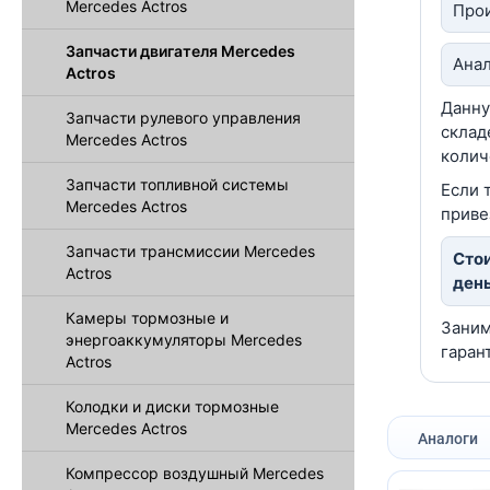
Mercedes Actros
Прои
Запчасти двигателя Mercedes
Анал
Actros
Данну
Запчасти рулевого управления
склад
Mercedes Actros
колич
Запчасти топливной системы
Если 
Mercedes Actros
приве
Запчасти трансмиссии Mercedes
Стои
Actros
день
Камеры тормозные и
Заним
энергоаккумуляторы Mercedes
гаран
Actros
Колодки и диски тормозные
Mercedes Actros
Аналоги
Компрессор воздушный Mercedes