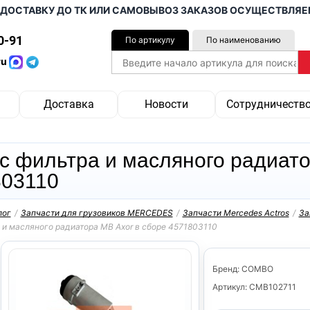
ТАВКУ ДО ТК ИЛИ САМОВЫВОЗ ЗАКАЗОВ ОСУЩЕСТВЛЯЕМ ОТ 1
0-91
По артикулу
По наименованию
ru
Доставка
Новости
Сотрудничеств
с фильтра и масляного радиато
803110
лог
/
Запчасти для грузовиков MERCEDES
/
Запчасти Mercedes Actros
/
За
 и масляного радиатора MB Axor в сборе 4571803110
Бренд: COMBO
Артикул: CMB102711