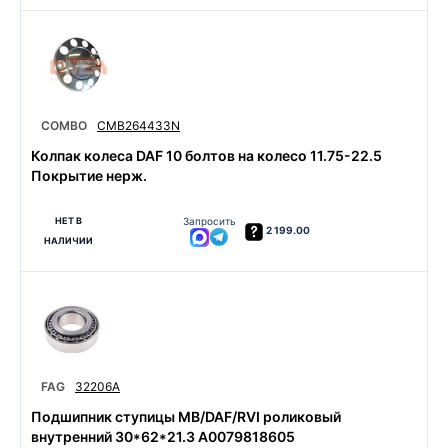
COMBO
CMB264433N
Колпак колеса DAF 10 болтов на колесо 11.75-22.5
Покрытие нерж.
НЕТ В
Запросить
2 199.00
НАЛИЧИИ
FAG
32206A
Подшипник ступицы MB/DAF/RVI роликовый
внутренний 30*62*21.3 A0079818605