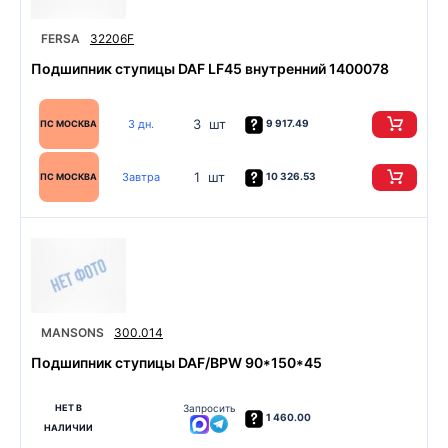
FERSA
32206F
Подшипник ступицы DAF LF45 внутренний 1400078
3 шт
3 дн.
9 917.49
ПС МОСКВА
1 шт
Завтра
10 326.53
ПС МОСКВА
MANSONS
300.014
Подшипник ступицы DAF/BPW 90*150*45
НЕТ В
Запросить
1 460.00
НАЛИЧИИ