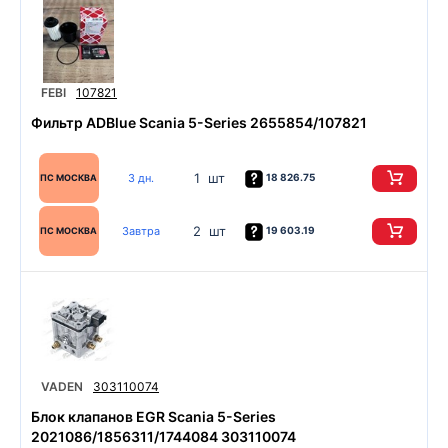
FEBI
107821
Фильтр ADBlue Scania 5-Series 2655854/107821
1 шт
3 дн.
18 826.75
ПС МОСКВА
2 шт
Завтра
19 603.19
ПС МОСКВА
VADEN
303110074
Блок клапанов EGR Scania 5-Series
2021086/1856311/1744084 303110074