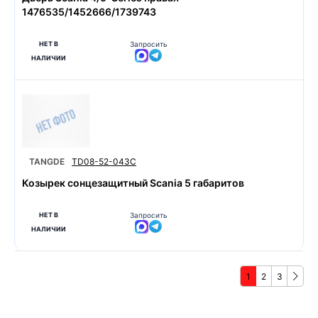
1476535/1452666/1739743
НЕТ В
Запросить
НАЛИЧИИ
TANGDE
TD08-52-043C
Козырек сонцезащитный Scania 5 габаритов
НЕТ В
Запросить
НАЛИЧИИ
1
2
3