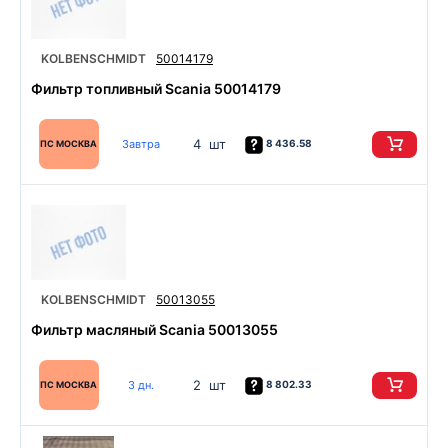
KOLBENSCHMIDT
50014179
Фильтр топливный Scania 50014179
4 шт
Завтра
8 436.58
ПС МОСКВА
KOLBENSCHMIDT
50013055
Фильтр масляный Scania 50013055
2 шт
3 дн.
8 802.33
ПС МОСКВА