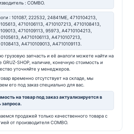
зводитель : COMBO.
оги : 101087, 222532, 24841ME, 4710104213,
105613, 4710106113, 4710107213, 4710108413,
109013, 4710109113, 95973, A4710104213,
0105613, A4710106113, A4710107213,
0108413, A4710109013, A4710109113.
ю грузовую запчасть и её аналоги можете найти на
е GRUZ-SHOP, наличие, конечную стоимость и
ество уточняйте у менеджеров.
товар временно отсутствует на складе, мы
зем его под заказ специально для вас.
мость на товар под заказ актуализируется в
 запроса.
аемся продажей только качественного товара с
тией от производителя COMBO.