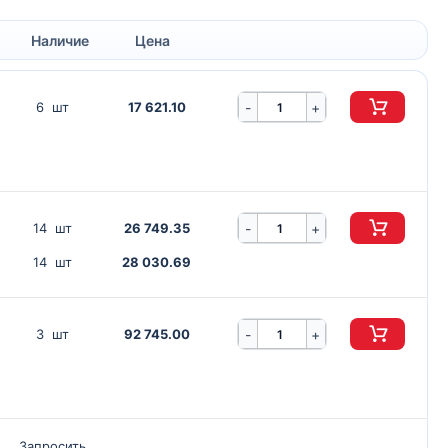
Наличие
Цена
-
6 шт
17 621.10
+
-
14 шт
26 749.35
+
14 шт
28 030.69
-
3 шт
92 745.00
+
Запросить