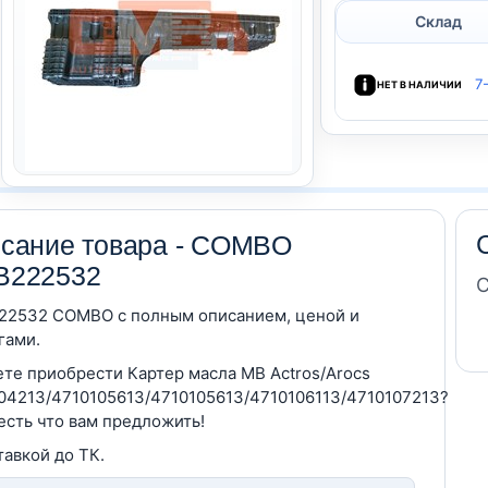
Склад
7
НЕТ В НАЛИЧИИ
сание товара - COMBO
B222532
С
2532 COMBO c полным описанием, ценой и
гами.
те приобрести Картер масла MB Actros/Arocs
04213/4710105613/4710105613/4710106113/4710107213?
 есть что вам предложить!
тавкой до ТК.