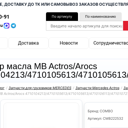
СТАВКУ ДО ТК ИЛИ САМОВЫВОЗ ЗАКАЗОВ ОСУЩЕСТВЛЯЕМ ОТ
0-91
По артикулу
По наименованию
ru
Доставка
Новости
Сотрудничеств
р масла MB Actros/Arocs
04213/4710105613/4710105613
лог
/
Запчасти для грузовиков MERCEDES
/
Запчасти Mercedes Actros
/
За
B Actros/Arocs 4710104213/4710105613/4710105613/4710106113/47101072
Бренд: COMBO
Артикул: CMB222532