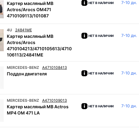
7-10 дн.
Картер масляный MB
НЕТ В НАЛИЧИИ
Actros/Arocs OM471
4710109113/101087
4U
24841ME
7-10 дн.
Картер масляный MB
НЕТ В НАЛИЧИИ
Actros/Arocs
4710104213/4710105613/4710
106113/24841ME
MERCEDES-BENZ
A4710108413
7-10 дн.
Поддон двигателя
НЕТ В НАЛИЧИИ
MERCEDES-BENZ
A4710109013
7-10 дн.
Картер масляный MB Actros
НЕТ В НАЛИЧИИ
MP4 OM 471 LA