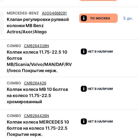
MERCEDES-BENZ
A0004668291
5 дн.
ПС МОСКВА
Клапан регулировки рулевой
колонки MB Benz
Actros/Axor/Atego
COMBO
CMB264328N
Колпак колеса 11.75-22.5 10
НЕТ В НАЛИЧИИ
болтов
MB/Scania/Volvo/MAN/DAF/RV
I/Iveco Покрытие нерж.
COMBO
CMB264426
Колпак колеса MB 10 болтов
НЕТ В НАЛИЧИИ
на колесо 11.75-22.5
хромированный
COMBO
CMB264426N
Колпак колеса MERCEDES 10
НЕТ В НАЛИЧИИ
болтов на колесо 11.75-22.5
Покрытие нерж.