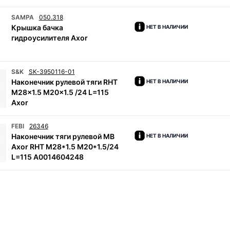
SAMPA
050.318
Крышка бачка
НЕТ В НАЛИЧИИ
гидроусилителя Axor
S&K
SK-3950116-01
Наконечник рулевой тяги RHT
НЕТ В НАЛИЧИИ
M28x1.5 M20x1.5 /24 L=115
Axor
FEBI
26346
Наконечник тяги рулевой MB
НЕТ В НАЛИЧИИ
Axor RHT M28*1.5 M20*1.5/24
L=115 A0014604248