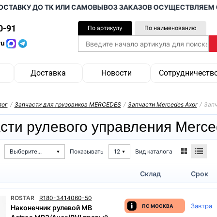
АВКУ ДО ТК ИЛИ САМОВЫВОЗ ЗАКАЗОВ ОСУЩЕСТВЛЯЕМ ОТ 1
0-91
По артикулу
По наименованию
ru
Доставка
Новости
Сотрудничеств
лог
/
Запчасти для грузовиков MERCEDES
/
Запчасти Mercedes Axor
/
Запч
сти рулевого управления Merce
Вид каталога
Выберите...
Показывать
12
Склад
Срок
ROSTAR
R180-3414060-50
Завтра
ПС МОСКВА
Наконечник рулевой MB