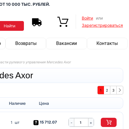
0 000 ТЫС. РУБЛЕЙ.
Войти
или
Зарегистрироваться
о
Возвраты
Вакансии
Контакты
асти рулевого управления Mercedes Axor
des Axor
1
2
3
Наличие
Цена
15 712.07
-
1 шт
+