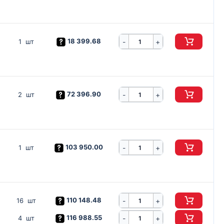
18 399.68
-
1 шт
+
72 396.90
-
2 шт
+
103 950.00
-
1 шт
+
110 148.48
-
16 шт
+
116 988.55
-
4 шт
+