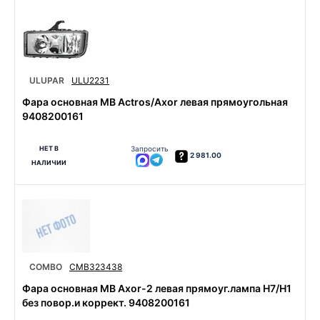
ULUPAR
ULU2231
Фара основная MB Actros/Axor левая прямоугольная
9408200161
НЕТ В
Запросить
2 981.00
НАЛИЧИИ
COMBO
CMB323438
Фара основная MB Axor-2 левая прямоуг.лампа H7/H1
без повор.и коррект. 9408200161