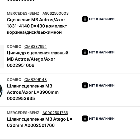
MERCEDES-BENZ
A9062500003
Cцепление MB Actros/Axor
НЕТ В НАЛИЧИИ
1831-4140 D=430 комплект
корзина/диск/выжимной
COMBO
CMB237994
Цилиндр сцепления главный
НЕТ В НАЛИЧИИ
MB Actros/Atego/Axor
0022951006
COMBO
CMB206143
Шланг сцепления MB
НЕТ В НАЛИЧИИ
Actros/Axor L=3900mm
0002953935
MERCEDES-BENZ
A0002501766
Шланг сцепления MB Atego L=
НЕТ В НАЛИЧИИ
630mm A0002501766