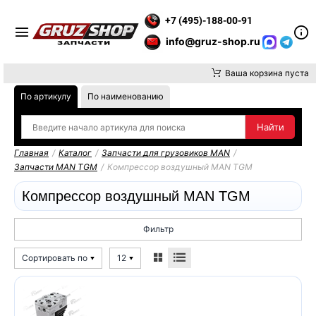
Е ВНИМАНИЕ, ДОСТАВКУ ДО ТК ИЛИ САМОВЫВОЗ ЗАКАЗОВ О
+7 (495)-188-00-91
info@gruz-shop.ru
Ваша корзина пуста
По артикулу
По наименованию
Главная
/
Каталог
/
Запчасти для грузовиков MAN
/
Запчасти MAN TGM
/
Компрессор воздушный MAN TGM
Компрессор воздушный MAN TGM
Фильтр
Сортировать по
12