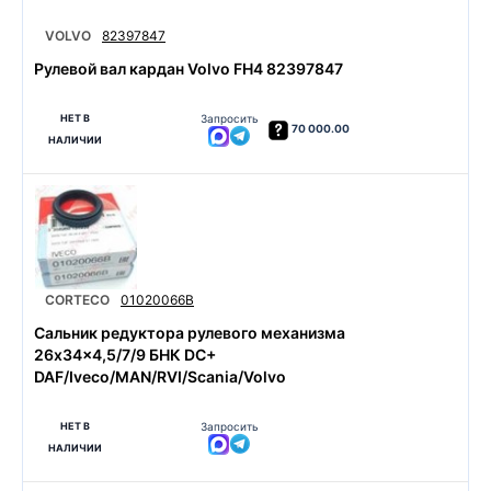
VOLVO
82397847
Рулевой вал кардан Volvo FH4 82397847
НЕТ В
Запросить
70 000.00
НАЛИЧИИ
CORTECO
01020066B
Сальник редуктора рулевого механизма
26x34x4,5/7/9 БНК DC+
DAF/Iveco/MAN/RVI/Scania/Volvo
НЕТ В
Запросить
НАЛИЧИИ