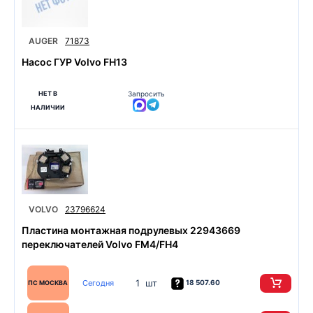
AUGER
71873
Насос ГУР Volvo FH13
НЕТ В
Запросить
НАЛИЧИИ
VOLVO
23796624
Пластина монтажная подрулевых 22943669
переключателей Volvo FM4/FH4
1 шт
Сегодня
18 507.60
ПС МОСКВА