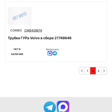
COMBO
CMB459679
Трубка ГУРа Volvo в сборе 21749646
НЕТ В
Запросить
НАЛИЧИИ
1
2
3