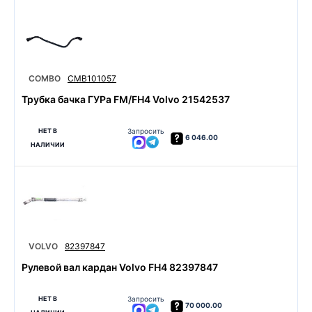
COMBO
CMB101057
Трубка бачка ГУРа FM/FH4 Volvo 21542537
НЕТ В
Запросить
6 046.00
НАЛИЧИИ
VOLVO
82397847
Рулевой вал кардан Volvo FH4 82397847
НЕТ В
Запросить
70 000.00