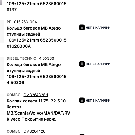
106*125*21mm 6523560015
8137
PE
016.263-00A
Кольцо беговое MB Atego
НЕТ В НАЛИЧИИ
ступицы задней
106*125*21mm 6523560015
01626300A
DIESEL TECHNIC
4.50336
Кольцо беговое MB Atego
НЕТ В НАЛИЧИИ
ступицы задней
106*125*21mm 6523560015
4.50336
COMBO
CMB264328N
Колпак колеса 11.75-22.5 10
НЕТ В НАЛИЧИИ
болтов
MB/Scania/Volvo/MAN/DAF/RV
I/Iveco Покрытие нерж.
COMBO
CMB264426