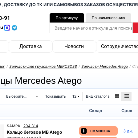
ОСТАВКУ ДО ТК ИЛИ САМОВЫВОЗ ЗАКАЗОВ ОСУЩЕСТВЛЯЕМ О
0-91
По артикулу
По наименованию
ru
Доставка
Новости
Сотрудничеств
лог
/
Запчасти для грузовиков MERCEDES
/
Запчасти Mercedes Atego
/
Ст
цы Mercedes Atego
Вид каталога
Выберите...
Показывать
12
Склад
Срок
SAMPA
204.314
3 дн.
ПС МОСКВА
Кольцо беговое MB Atego