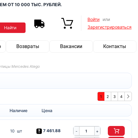
Т 10 000 ТЫС. РУБЛЕЙ.
Войти
или
Зарегистрироваться
о
Возвраты
Вакансии
Контакты
упицы Mercedes Atego
1
2
3
4
Наличие
Цена
7 461.88
-
10 шт
+