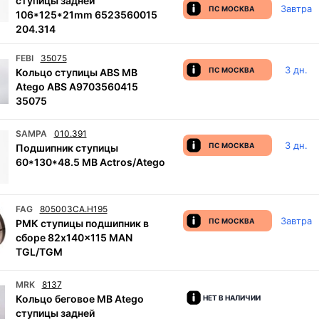
ступицы задней
Завтра
ПС МОСКВА
106*125*21mm 6523560015
204.314
FEBI
35075
3 дн.
ПС МОСКВА
Кольцо ступицы ABS MB
Atego ABS A9703560415
35075
SAMPA
010.391
3 дн.
ПС МОСКВА
Подшипник ступицы
60*130*48.5 MB Actros/Atego
FAG
805003CA.H195
Завтра
ПС МОСКВА
РМК ступицы подшипник в
сборе 82x140x115 MAN
TGL/TGM
MRK
8137
Кольцо беговое MB Atego
НЕТ В НАЛИЧИИ
ступицы задней