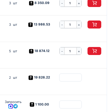
8 350.09
-
3 шт
+
13 986.53
-
3 шт
+
18 874.12
-
5 шт
+
19 826.22
2 шт
Запросить
1 100.00