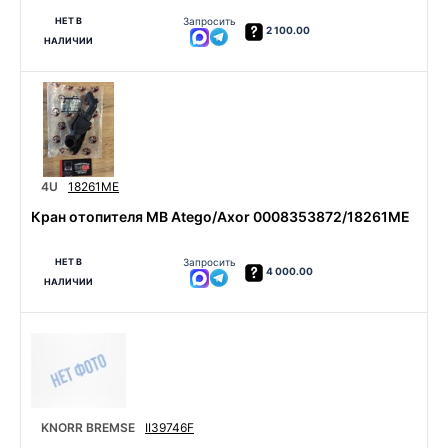
НЕТ В
Запросить
2 100.00
НАЛИЧИИ
4U
18261ME
Кран отопителя MB Atego/Axor 0008353872/18261ME
НЕТ В
Запросить
4 000.00
НАЛИЧИИ
KNORR BREMSE
II39746F