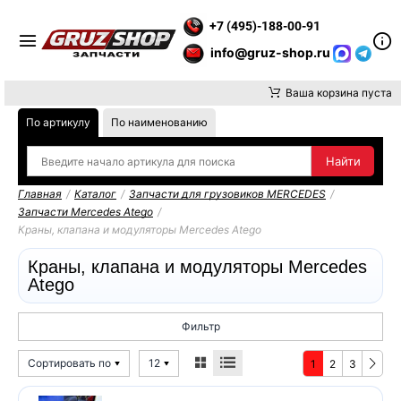
 ТК ИЛИ САМОВЫВОЗ ЗАКАЗОВ ОСУЩЕСТВЛЯЕМ ОТ 10 000 ТЫ
+7 (495)-188-00-91
info@gruz-shop.ru
Ваша корзина пуста
По артикулу
По наименованию
Главная
/
Каталог
/
Запчасти для грузовиков MERCEDES
/
Запчасти Mercedes Atego
/
Краны, клапана и модуляторы Mercedes Atego
Краны, клапана и модуляторы Mercedes
Atego
Фильтр
Сортировать по
12
1
2
3