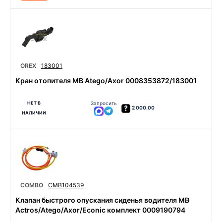
OREX
183001
Кран отопителя MB Atego/Axor 0008353872/183001
НЕТ В
Запросить
2 000.00
НАЛИЧИИ
COMBO
CMB104539
Клапан быстрого опускания сиденья водителя MB
Actros/Atego/Axor/Econic комплект 0009190794