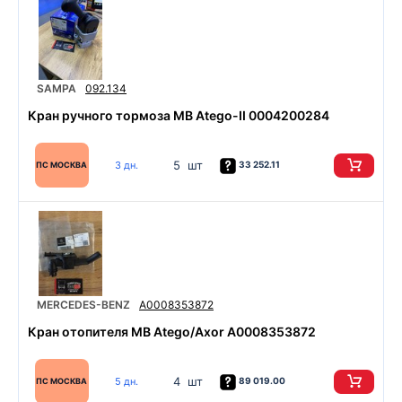
SAMPA
092.134
Кран ручного тормоза MB Atego-II 0004200284
5 шт
3 дн.
33 252.11
ПС МОСКВА
MERCEDES-BENZ
A0008353872
Кран отопителя MB Atego/Axor A0008353872
4 шт
5 дн.
89 019.00
ПС МОСКВА