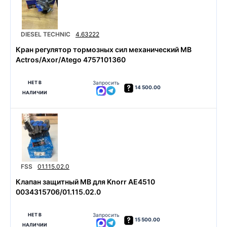
DIESEL TECHNIC
4.63222
Кран регулятор тормозных сил механический MB
Actros/Axor/Atego 4757101360
НЕТ В
Запросить
14 500.00
НАЛИЧИИ
FSS
01.115.02.0
Клапан защитный MB для Knorr AE4510
0034315706/01.115.02.0
НЕТ В
Запросить
15 500.00
НАЛИЧИИ