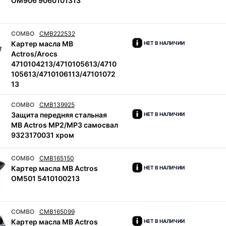
OM906 9060101313
COMBO
CMB222532
Картер масла MB
НЕТ В НАЛИЧИИ
Actros/Arocs
4710104213/4710105613/4710
105613/4710106113/47101072
13
COMBO
CMB139925
Защита передняя стальная
НЕТ В НАЛИЧИИ
MB Actros MP2/MP3 самосвал
9323170031 хром
COMBO
CMB165150
Картер масла MB Actros
НЕТ В НАЛИЧИИ
OM501 5410100213
COMBO
CMB165099
Картер масла MB Actros
НЕТ В НАЛИЧИИ