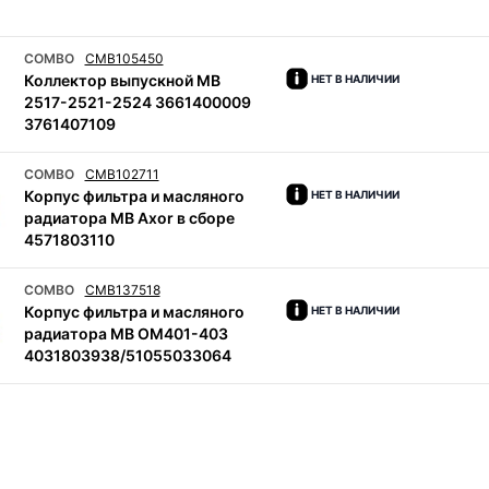
COMBO
CMB105450
Коллектор выпускной MB
НЕТ В НАЛИЧИИ
2517-2521-2524 3661400009
3761407109
COMBO
CMB102711
Корпус фильтра и масляного
НЕТ В НАЛИЧИИ
радиатора MB Axor в сборе
4571803110
COMBO
CMB137518
Корпус фильтра и масляного
НЕТ В НАЛИЧИИ
радиатора MB OM401-403
4031803938/51055033064