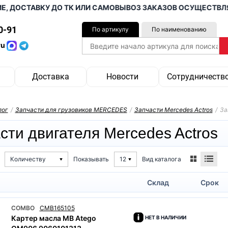
ДОСТАВКУ ДО ТК ИЛИ САМОВЫВОЗ ЗАКАЗОВ ОСУЩЕСТВЛЯЕМ 
0-91
По артикулу
По наименованию
ru
Доставка
Новости
Сотрудничеств
лог
/
Запчасти для грузовиков MERCEDES
/
Запчасти Mercedes Actros
/
За
сти двигателя Mercedes Actros
Вид каталога
Количеству
Показывать
12
Склад
Срок
COMBO
CMB165105
Картер масла MB Atego
НЕТ В НАЛИЧИИ