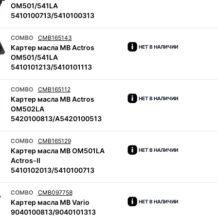
OM501/541LA
5410100713/5410100313
COMBO
CMB165143
Картер масла MB Actros
НЕТ В НАЛИЧИИ
OM501/541LA
5410101213/5410101113
COMBO
CMB165112
Картер масла MB Actros
НЕТ В НАЛИЧИИ
OM502LA
5420100813/A5420100513
COMBO
CMB165129
Картер масла MB OM501LA
НЕТ В НАЛИЧИИ
Actros-II
5410102013/5410100713
COMBO
CMB097758
Картер масла MB Vario
НЕТ В НАЛИЧИИ
9040100813/9040101313