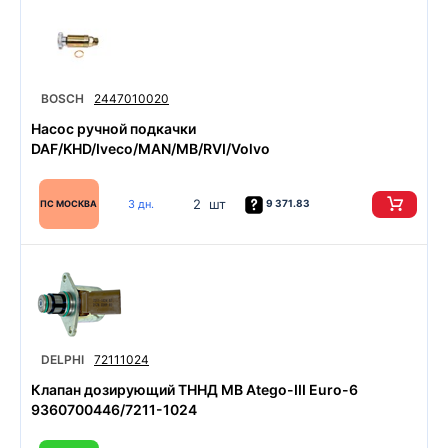
BOSCH
2447010020
Насос ручной подкачки
DAF/KHD/Iveco/MAN/MB/RVI/Volvo
2 шт
3 дн.
9 371.83
ПС МОСКВА
DELPHI
72111024
Клапан дозирующий ТННД MB Atego-III Euro-6
9360700446/7211-1024