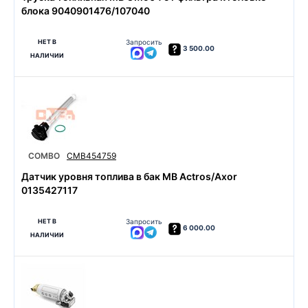
блока 9040901476/107040
НЕТ В
Запросить
3 500.00
НАЛИЧИИ
COMBO
CMB454759
Датчик уровня топлива в бак MB Actros/Axor
0135427117
НЕТ В
Запросить
6 000.00
НАЛИЧИИ