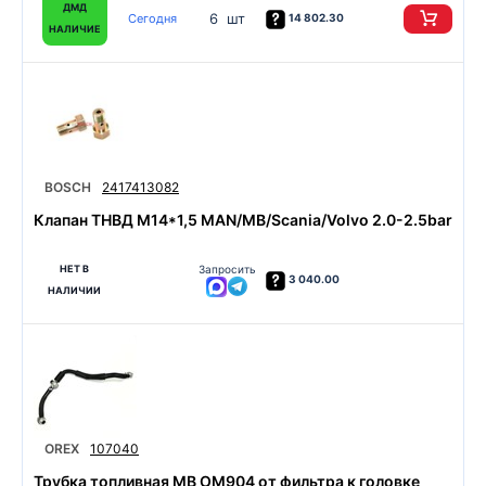
ДМД
6 шт
Сегодня
14 802.30
НАЛИЧИЕ
BOSCH
2417413082
Клапан ТНВД M14*1,5 MAN/MB/Scania/Volvo 2.0-2.5bar
НЕТ В
Запросить
3 040.00
НАЛИЧИИ
OREX
107040
Трубка топливная MB OM904 от фильтра к головке