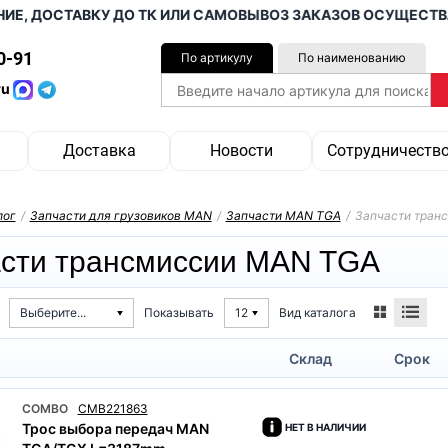
, ДОСТАВКУ ДО ТК ИЛИ САМОВЫВОЗ ЗАКАЗОВ ОСУЩЕСТВЛЯЕ
0-91
По артикулу
По наименованию
ru
Доставка
Новости
Сотрудничеств
лог
/
Запчасти для грузовиков MAN
/
Запчасти MAN TGA
/
Запчасти тран
сти трансмиссии MAN TGA
Вид каталога
Выберите...
Показывать
12
Склад
Срок
COMBO
CMB221863
Трос выбора передач MAN
НЕТ В НАЛИЧИИ