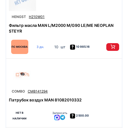
HENGST
H210W01
Фильтр масла MAN L/M2000 M/G90 LE/ME NEOPLAN
STEYR
10 шт
3 дн.
10 985.16
ПС МОСКВА
COMBO
CMB141294
Патрубок воздух MAN 81082010332
НЕТ В
Запросить
2 500.00
НАЛИЧИИ