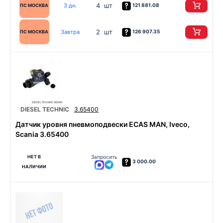
4 шт
3 дн.
121 881.08
ПС МОСКВА
2 шт
Завтра
126 907.35
ПС МОСКВА
DIESEL TECHNIC
3.65400
Датчик уровня пневмоподвески ECAS MAN, Iveco,
Scania 3.65400
НЕТ В
Запросить
3 000.00
НАЛИЧИИ