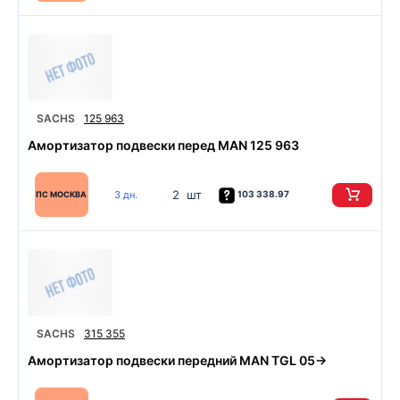
SACHS
125 963
Амортизатор подвески перед MAN 125 963
2 шт
3 дн.
103 338.97
ПС МОСКВА
SACHS
315 355
Амортизатор подвески передний MAN TGL 05->