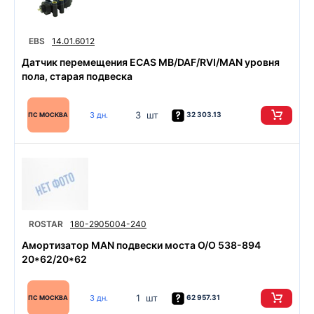
EBS
14.01.6012
Датчик перемещения ECAS MB/DAF/RVI/MAN уровня
пола, старая подвеска
3 шт
3 дн.
32 303.13
ПС МОСКВА
ROSTAR
180-2905004-240
Амортизатор MAN подвески моста O/O 538-894
20*62/20*62
1 шт
3 дн.
62 957.31
ПС МОСКВА