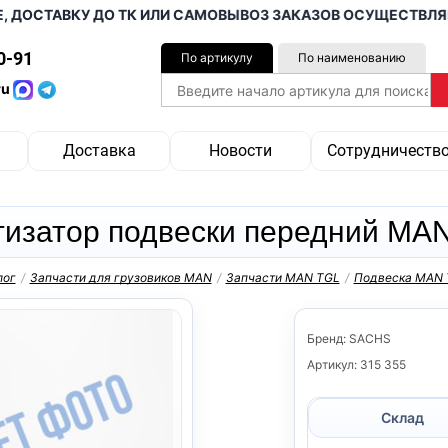
СТАВКУ ДО ТК ИЛИ САМОВЫВОЗ ЗАКАЗОВ ОСУЩЕСТВЛЯЕМ ОТ
0-91
По артикулу
По наименованию
ru
Доставка
Новости
Сотрудничеств
изатор подвески передний MAN
лог
/
Запчасти для грузовиков MAN
/
Запчасти MAN TGL
/
Подвеска MAN 
Бренд: SACHS
Артикул: 315 355
Склад