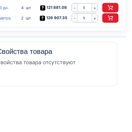
121 881.08
3 дн.
-
4 шт
+
126 907.35
автра
-
2 шт
+
Свойства товара
войства товара отсутствуют