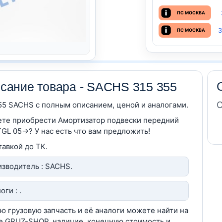
ПС МОСКВА
З
ПС МОСКВА
сание товара - SACHS 315 355
С
55 SACHS c полным описанием, ценой и аналогами.
те приобрести Амортизатор подвески передний
GL 05->? У нас есть что вам предложить!
тавкой до ТК.
зводитель : SACHS.
оги : .
ю грузовую запчасть и её аналоги можете найти на
е GRUZ-SHOP, наличие, конечную стоимость и