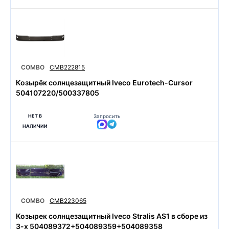
COMBO
CMB222815
Козырёк солнцезащитный Iveco Eurotech-Cursor
504107220/500337805
НЕТ В
Запросить
НАЛИЧИИ
COMBO
CMB223065
Козырек солнцезащитный Iveco Stralis AS1 в сборе из
3-х 504089372+504089359+504089358