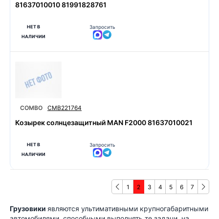
81637010010 81991828761
НЕТ В
Запросить
НАЛИЧИИ
COMBO
CMB221764
Козырек солнцезащитный MAN F2000 81637010021
НЕТ В
Запросить
НАЛИЧИИ
1
2
3
4
5
6
7
Грузовики
являются ультимативными крупногабаритными
автомобилями, способными выполнять те задачи, на