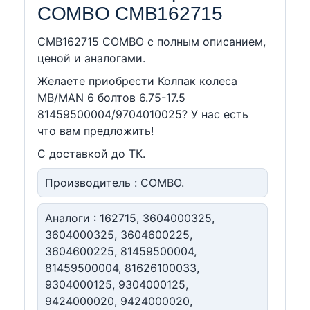
COMBO CMB162715
CMB162715 COMBO c полным описанием,
ценой и аналогами.
Желаете приобрести Колпак колеса
MB/MAN 6 болтов 6.75-17.5
81459500004/9704010025? У нас есть
что вам предложить!
С доставкой до ТК.
Производитель : COMBO.
Аналоги : 162715, 3604000325,
3604000325, 3604600225,
3604600225, 81459500004,
81459500004, 81626100033,
9304000125, 9304000125,
9424000020, 9424000020,