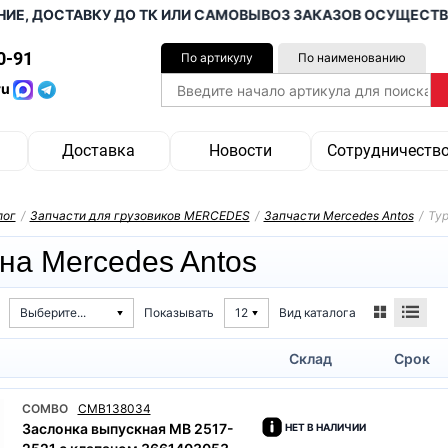
, ДОСТАВКУ ДО ТК ИЛИ САМОВЫВОЗ ЗАКАЗОВ ОСУЩЕСТВЛЯЕ
0-91
По артикулу
По наименованию
ru
Доставка
Новости
Сотрудничеств
лог
/
Запчасти для грузовиков MERCEDES
/
Запчасти Mercedes Antos
/
Тур
на Mercedes Antos
Вид каталога
Выберите...
Показывать
12
Склад
Срок
COMBO
CMB138034
Заслонка выпускная MB 2517-
НЕТ В НАЛИЧИИ