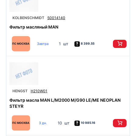
KOLBENSCHMIDT
50014140
Фильтр масляный MAN
1 шт
Завтра
8 399.55
ПС МОСКВА
HENGST
H210W01
Фильтр масла MAN L/M2000 M/G90 LE/ME NEOPLAN
STEYR
10 шт
3 дн.
10 985.16
ПС МОСКВА