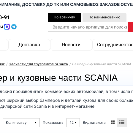
АНИЕ, ДОСТАВКУ ДО ТК ИЛИ САМОВЫВОЗ ЗАКАЗОВ ОСУЩЕСТ
0-91
По артикулу
По наименованию
ru
Доставка
Новости
Сотрудничеств
лог
/
Запчасти для грузовиков SCANIA
/
Бампер и кузовные части SCANIA
р и кузовные части SCANIA
дский производитель коммерческих автомобилей, в том числе г
ют широкий выбор бамперов и деталей кузова для своих больш
дилерской сети Scania и в интернет-магазине.
Вид каталога
Количеству
Показывать
12