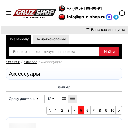
НИМАНИЕ, ДОСТАВКУ ДО ТК ИЛИ САМОВЫВОЗ ЗАКАЗОВ ОСУЩ
+7 (495)-188-00-91
info@gruz-shop.ru
Ваша корзина пуста
По артикулу
По наименованию
Главная
/
Каталог
/
Аксессуары
Аксессуары
Фильтр
Сроку доставки
12
1
2
3
4
5
6
7
8
9
10