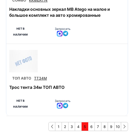
COMBO
KKMEA114
Накладки основных зеркал MB Atego на малое и
большое комплект на авто хромированные
НЕТ В
Запросить
НАЛИЧИИ
ТОП АВТО
TT34M
Трос тента 34м ТОП АВТО
НЕТ В
Запросить
НАЛИЧИИ
1
2
3
4
5
6
7
8
9
10