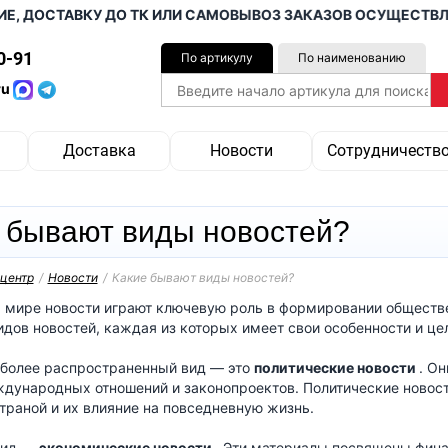
, ДОСТАВКУ ДО ТК ИЛИ САМОВЫВОЗ ЗАКАЗОВ ОСУЩЕСТВЛЯЕМ
0-91
По артикулу
По наименованию
ru
Доставка
Новости
Сотрудничеств
 бывают виды новостей?
центр
/
Новости
/
Какие бывают виды новостей?
мире новости играют ключевую роль в формировании обществе
дов новостей, каждая из которых имеет свои особенности и це
иболее распространенный вид — это
политические новости
. О
дународных отношений и законопроектов. Политические новос
траной и их влияние на повседневную жизнь.
вид —
экономические новости
. Эти материалы посвящены фин