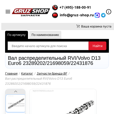
Е ВНИМАНИЕ, ДОСТАВКУ ДО ТК ИЛИ САМОВЫВОЗ ЗАКАЗОВ О
+7 (495)-188-00-91
info@gruz-shop.ru
Ваша корзина пуста
По артикулу
По наименованию
Вал распределительный RVI/Volvo D13
Euro6 23289202/21698059/22431876
Главная
/
Каталог
/
Запчасти бренда BF
/
Вал распределительный RVI/Volvo D13 Euro6
23289202/21698059/22431876