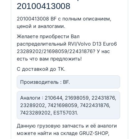
20100413008
20100413008 BF c полным описанием,
ценой и аналогами.
Желаете приобрести Вал
распределительный RVI/Volvo D13 Euro6
23289202/21698059/22431876? У нас
есть что вам предложить!
С доставкой до ТК.
Производитель : BF.
Аналоги : 210644, 21698059, 22431876,
23289202, 7421698059, 7422431876,
7423289202, EST57031.
Данную грузовую запчасть и её аналоги
можете найти на складе GRUZ-SHOP,