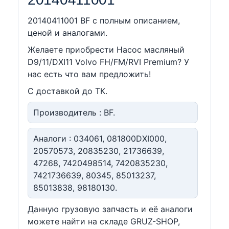
20140411001 BF c полным описанием,
ценой и аналогами.
Желаете приобрести Насос масляный
D9/11/DXI11 Volvo FH/FM/RVI Premium? У
нас есть что вам предложить!
С доставкой до ТК.
Производитель : BF.
Аналоги : 034061, 081800DXI000,
20570573, 20835230, 21736639,
47268, 7420498514, 7420835230,
7421736639, 80345, 85013237,
85013838, 98180130.
Данную грузовую запчасть и её аналоги
можете найти на складе GRUZ-SHOP,