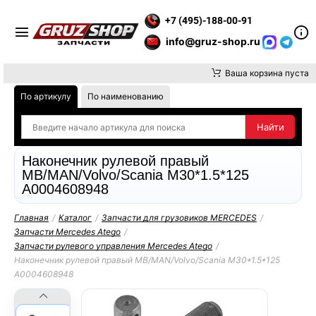
Е ВНИМАНИЕ, ДОСТАВКУ ДО ТК ИЛИ САМОВЫВОЗ ЗАКАЗОВ О
+7 (495)-188-00-91
info@gruz-shop.ru
Ваша корзина пуста
По артикулу
По наименованию
Наконечник рулевой правый
MB/MAN/Volvo/Scania M30*1.5*125
A0004608948
Главная
/
Каталог
/
Запчасти для грузовиков MERCEDES
/
Запчасти Mercedes Atego
/
Запчасти рулевого управления Mercedes Atego
/
Наконечник рулевой правый MB/MAN/Volvo/Scania M30*1.5*125
A0004608948