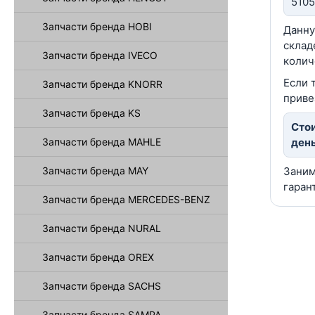
5105
Запчасти бренда HOBI
Данну
склад
Запчасти бренда IVECO
колич
Если 
Запчасти бренда KNORR
приве
Запчасти бренда KS
Стои
Запчасти бренда MAHLE
день
Запчасти бренда MAY
Заним
гаран
Запчасти бренда MERCEDES-BENZ
Запчасти бренда NURAL
Запчасти бренда OREX
Запчасти бренда SACHS
Запчасти бренда SAMPA