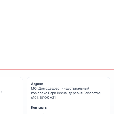
Адрес:
МО, Домодедово, индустриальный
ии
комплекс Парк Весна, деревня Заболотье
с101, БЛОК А21
Контакты: