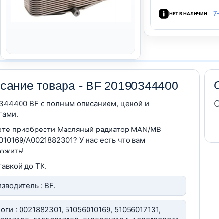
7
НЕТ В НАЛИЧИИ
сание товара - BF 20190344400
С
344400 BF c полным описанием, ценой и
гами.
те приобрести Масляный радиатор MAN/MB
010169/A0021882301? У нас есть что вам
ожить!
тавкой до ТК.
зводитель : BF.
оги : 0021882301, 51056010169, 51056017131,