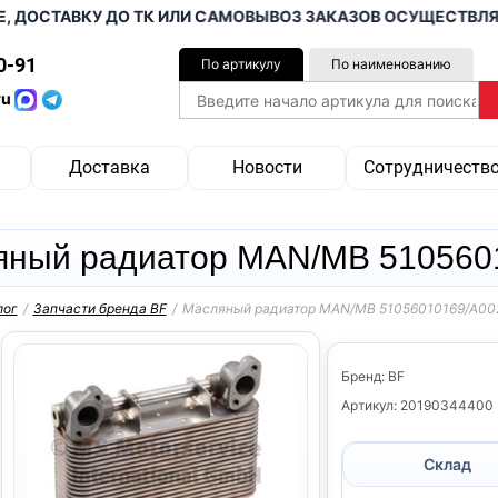
ОСТАВКУ ДО ТК ИЛИ САМОВЫВОЗ ЗАКАЗОВ ОСУЩЕСТВЛЯЕМ О
0-91
По артикулу
По наименованию
ru
Доставка
Новости
Сотрудничеств
яный радиатор MAN/MB 510560
лог
/
Запчасти бренда BF
/
Масляный радиатор MAN/MB 51056010169/A00
Бренд: BF
Артикул: 20190344400
Склад