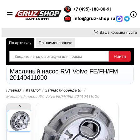
 ВНИМАНИЕ, ДОСТАВКУ ДО ТК ИЛИ САМОВЫВОЗ ЗАКАЗОВ ОС
+7 (495)-188-00-91
info@gruz-shop.ru
Ваша корзина пуста
По артикулу
По наименованию
Масляный насос RVI Volvo FE/FH/FM
20140411000
Главная
/
Каталог
/
Запчасти бренда BF
/
Масляный насос RVI Volvo FE/FH/FM 20140411000