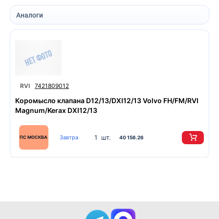
Аналоги
RVI
7421809012
Коромысло клапана D12/13/DXI12/13 Volvo FH/FM/RVI
Magnum/Kerax DXI12/13
1 шт.
Завтра
ПС МОСКВА
40 156.26