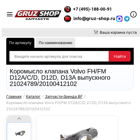
Е ВНИМАНИЕ, ДОСТАВКУ ДО ТК ИЛИ САМОВЫВОЗ ЗАКАЗОВ О
+7 (495)-188-00-91
info@gruz-shop.ru
Ваша корзина пуста
По артикулу
По наименованию
Коромысло клапана Volvo FH/FM
D12A/C/D, D12D, D13A выпускного
21024789/20100412102
Главная
/
Каталог
/
Запчасти бренда BF
/
Коромысло клапана Volvo FH/FM D12A/C/D, D12D, D13A выпускного
21024789/20100412102