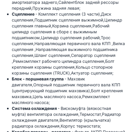
амортизатора заднего,Сайлентблок задней рессоры
передний,Пружина задняя левая;
Сцепление
- Комплект сцепления (3 части),Диск
сцепления,Подшипник сцепления выжимной,Цилиндр
сцепления главный,Корзина сцепления,Рабочий
цилиндр сцепления в сборе с выжимным
подшипником,Цилиндр сцепления рабочий,Трос
сцепления,Направляющая первичного вала КПП ,Вилка
сцепления ,Направляющая выжимного подшипника
сцепления,Шланг сцепления,Сепаратор сцепления
,Ремкомплект рабочего цилиндра сцепления,Болт
крепления корзины сцепления,Кольцо стопорное
корзины сцепления (TRUCK),Актуатор сцепления;
Блок - поршневая группа
- Маховик
двигателя,Опорный подшипник первичного вала КПП
(центрирующий подшипник маховика),Болт крепления
маховика,Цепь масляного насоса,Ремкомплект
масляного насоса;
Система охлаждения
- Вискомуфта (вязкостная
муфта) вентилятора охлаждения,Термостат,Радиатор
охлаждения двигателя,Вентилятор (крыльчатка)
радиатора охлаждения,Корпус термостата;
Коробка передач - раздатка
- Фильтр АКПП,Подвесной