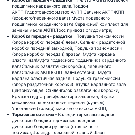
подшипник карданного вала,Поддон
АКПП,Гидротрансформатор АКПП,Сальник АКПП/КПП
(входного/первичного вала),Муфта подвесного
подшипника карданного вала,Сервисный комплект для
замены масла АКПП,Трос привода спидометра;
Коробка передач - раздатка
- Подушка трансмиссии
(опора коробки передач) левая, Сальник раздаточной
коробки передний выходной, Подушка трансмиссии
(опора коробки передач) правая, Муфта кардана
эластичнаяМуфта подвесного подшипника карданного
валаСальник раздаточной коробки, первичного
валаСальник АКПП/КПП (вал-шестерни), Муфта
кардана эластичная задняя, Подушка трансмиссии
(опора раздаточной коробки), Втулка карданного вала
центрирующая, Сайлентблок раздаточной коробки,
Крышка гидротрансформатора защитная, Втулка
механизма переключения передач (кулисы),
Уплотнение (кольцо) масляного насоса АКПП;
Тормозная система
- Колодки тормозные задние
дисковые,Колодки тормозные передние
дисковые,Колодки ручника (стояночного
тормоза),Цилиндр тормозной главный,Шланг