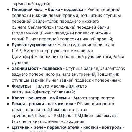
тормозной задний;
Передний мост - балка - подвеска
- Рычаг передней
подвески нижний левый/правый,Подшипник ступицы
передней,Сайлентблок переднего нижнего
рычага,Сайлентблок (подушка) передней балки
(подрамника),Рычаг передней подвески нижний
левый,Рычаг передней подвески нижний правый;
Рулевое управление
- Насос гидроусилителя руля
(ГУР),Амортизатор рулевого механизма
(демпфер),Наконечник поперечной рулевой тяги,Рейка
рулевая;
Задний мост - подвеска
- Ступица задняя,Сайлентблок
заднего поперечного рычага внутренний,Подшипник
ступицы задней,Рычаг задней подвески поперечный;
Фильтры
- Фильтр масляный,Фильтр
воздушный,Фильтр топливный;
Капот - решетка - эмблемы
- Амортизатор капота;
Ремни - ролики - натяжители
- Ролик приводного
ремня паразитный,Ремень агрегатов
приводной,Ремень ГРМ,Цепь ГРМ,Шкив вискомуфты
(крыльчатки) системы охлаждения;
Датчики - реле - переключатели - кнопки - контроль
-