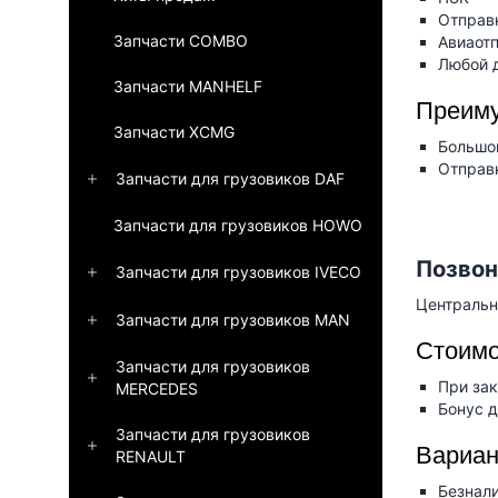
Отправ
Запчасти COMBO
Авиаот
Любой 
Запчасти MANHELF
Преиму
Запчасти XCMG
Большой
Отправк
Запчасти для грузовиков DAF
Запчасти для грузовиков HOWO
Позвон
Запчасти для грузовиков IVECO
Централь
Запчасти для грузовиков MAN
Стоимо
Запчасти для грузовиков
При зак
MERCEDES
Бонус д
Запчасти для грузовиков
Вариан
RENAULT
Безнал