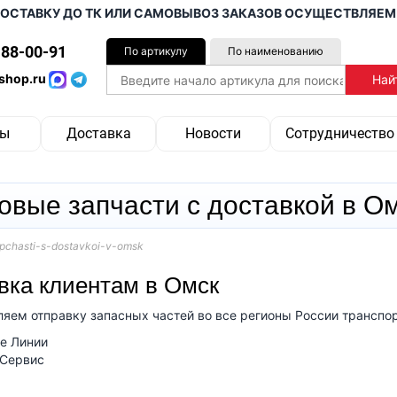
 ДОСТАВКУ ДО ТК ИЛИ САМОВЫВОЗ ЗАКАЗОВ ОСУЩЕСТВЛЯЕМ
188-00-91
По артикулу
По наименованию
shop.ru
ды
Доставка
Новости
Сотрудничество
овые запчасти с доставкой в О
pchasti-s-dostavkoi-v-omsk
вка клиентам в Омск
яем отправку запасных частей во все регионы России трансп
е Линии
 Сервис