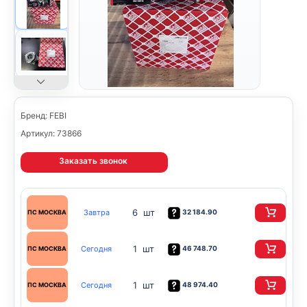
Бренд: FEBI
Артикул: 73866
Заказать звонок
6 шт
Завтра
32 184.90
ПС МОСКВА
1 шт
Сегодня
46 748.70
ПС МОСКВА
1 шт
Сегодня
48 974.40
ПС МОСКВА