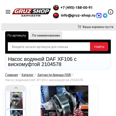
 ВНИМАНИЕ, ДОСТАВКУ ДО ТК ИЛИ САМОВЫВОЗ ЗАКАЗОВ ОС
+7 (495)-188-00-91
info@gruz-shop.ru
Ваша корзина пуста
По артикулу
По наименованию
Насос водяной DAF XF106 с
вискомуфтой 2104578
Главная
/
Каталог
/
Запчасти бренда FEBI
/
Насос водяной DAF XF106 с вискомуфтой 2104578