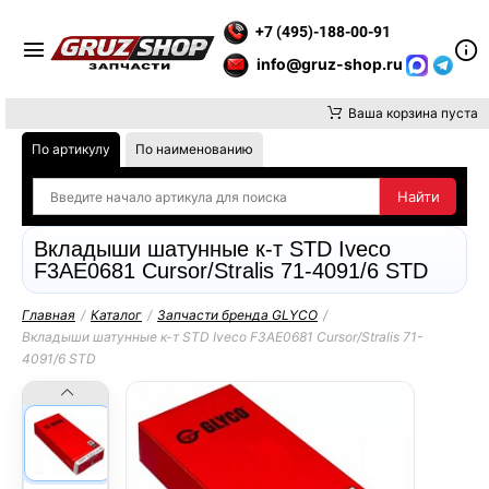
Е ВНИМАНИЕ, ДОСТАВКУ ДО ТК ИЛИ САМОВЫВОЗ ЗАКАЗОВ ОС
+7 (495)-188-00-91
info@gruz-shop.ru
Ваша корзина пуста
По артикулу
По наименованию
Вкладыши шатунные к-т STD Iveco
F3AE0681 Cursor/Stralis 71-4091/6 STD
Главная
/
Каталог
/
Запчасти бренда GLYCO
/
Вкладыши шатунные к-т STD Iveco F3AE0681 Cursor/Stralis 71-
4091/6 STD