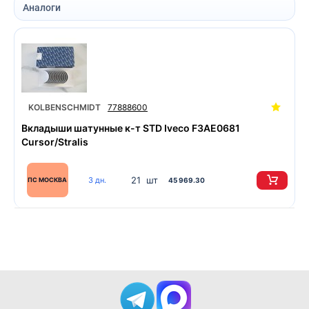
Аналоги
KOLBENSCHMIDT
77888600
Вкладыши шатунные к-т STD Iveco F3AE0681
Cursor/Stralis
21 шт
3 дн.
ПС МОСКВА
45 969.30