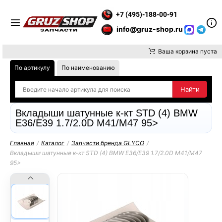
Е ВНИМАНИЕ, ДОСТАВКУ ДО ТК ИЛИ САМОВЫВОЗ ЗАКАЗОВ ОС
+7 (495)-188-00-91
info@gruz-shop.ru
Ваша корзина пуста
По артикулу
По наименованию
Вкладыши шатунные к-кт STD (4) BMW
E36/E39 1.7/2.0D M41/M47 95>
Главная
/
Каталог
/
Запчасти бренда GLYCO
/
Вкладыши шатунные к-кт STD (4) BMW E36/E39 1.7/2.0D M41/M47
95>