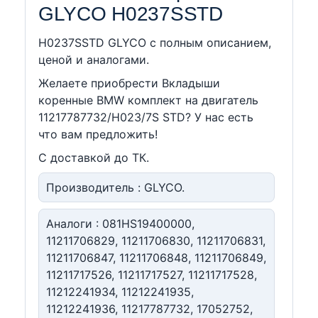
GLYCO H0237SSTD
H0237SSTD GLYCO c полным описанием,
ценой и аналогами.
Желаете приобрести Вкладыши
коренные BMW комплект на двигатель
11217787732/H023/7S STD? У нас есть
что вам предложить!
С доставкой до ТК.
Производитель : GLYCO.
Аналоги : 081HS19400000,
11211706829, 11211706830, 11211706831,
11211706847, 11211706848, 11211706849,
11211717526, 11211717527, 11211717528,
11212241934, 11212241935,
11212241936, 11217787732, 17052752,