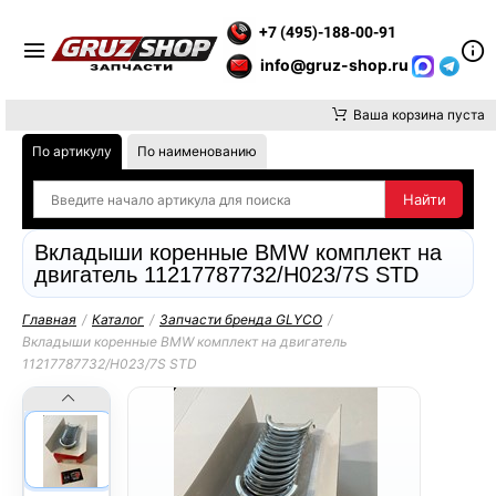
ВНИМАНИЕ, ДОСТАВКУ ДО ТК ИЛИ САМОВЫВОЗ ЗАКАЗОВ ОСУ
+7 (495)-188-00-91
info@gruz-shop.ru
Ваша корзина пуста
По артикулу
По наименованию
Вкладыши коренные BMW комплект на
двигатель 11217787732/H023/7S STD
Главная
/
Каталог
/
Запчасти бренда GLYCO
/
Вкладыши коренные BMW комплект на двигатель
11217787732/H023/7S STD