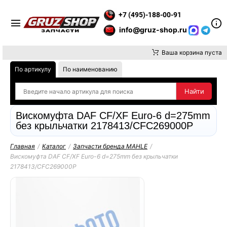
Е ВНИМАНИЕ, ДОСТАВКУ ДО ТК ИЛИ САМОВЫВОЗ ЗАКАЗОВ ОС
+7 (495)-188-00-91
info@gruz-shop.ru
Ваша корзина пуста
По артикулу
По наименованию
Вискомуфта DAF CF/XF Euro-6 d=275mm
без крыльчатки 2178413/CFC269000P
Главная
/
Каталог
/
Запчасти бренда MAHLE
/
Вискомуфта DAF CF/XF Euro-6 d=275mm без крыльчатки
2178413/CFC269000P