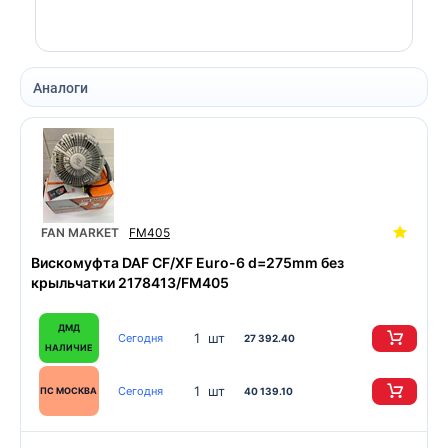
Аналоги
FAN MARKET
FM405
Вискомуфта DAF CF/XF Euro-6 d=275mm без
крыльчатки 2178413/FM405
ДМД
1 шт
Сегодня
27 392.40
НАЛИЧИЕ
1 шт
Сегодня
ПС МОСКВА
40 139.10