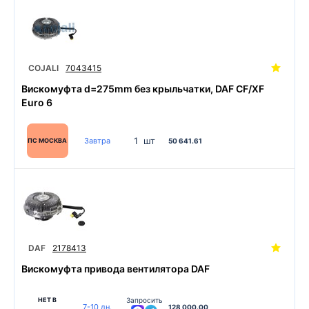
COJALI
7043415
Вискомуфта d=275mm без крыльчатки, DAF CF/XF
Euro 6
1 шт
Завтра
ПС МОСКВА
50 641.61
DAF
2178413
Вискомуфта привода вентилятора DAF
НЕТ В
Запросить
7-10 дн.
128 000.00