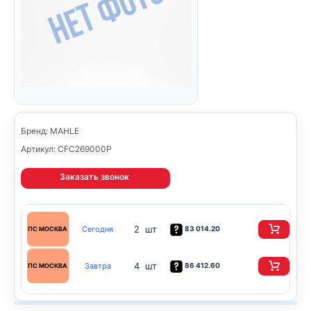
Бренд: MAHLE
Артикул: CFC269000P
Заказать звонок
2 шт
Сегодня
83 014.20
ПС МОСКВА
4 шт
Завтра
86 412.60
ПС МОСКВА