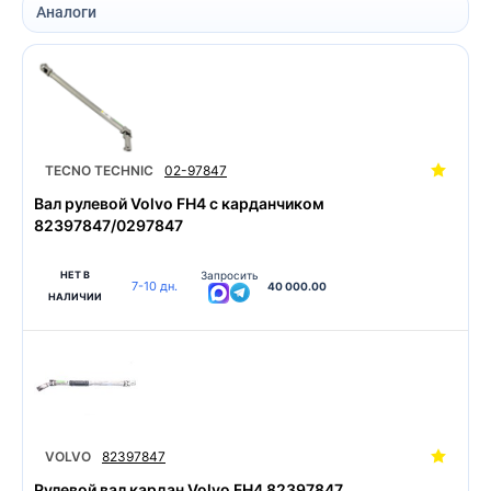
Аналоги
TECNO TECHNIC
02-97847
Вал рулевой Volvo FH4 с карданчиком
82397847/0297847
НЕТ В
Запросить
7-10 дн.
40 000.00
НАЛИЧИИ
VOLVO
82397847
Рулевой вал кардан Volvo FH4 82397847