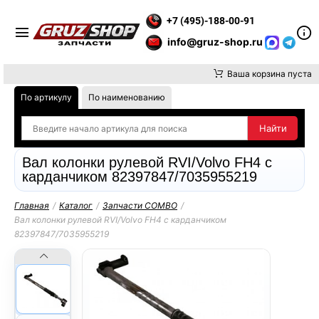
ТИТЕ ВНИМАНИЕ, ДОСТАВКУ ДО ТК ИЛИ САМОВЫВОЗ ЗАКАЗО
+7 (495)-188-00-91
info@gruz-shop.ru
Ваша корзина пуста
По артикулу
По наименованию
Вал колонки рулевой RVI/Volvo FH4 с
карданчиком 82397847/7035955219
Главная
/
Каталог
/
Запчасти COMBO
/
Вал колонки рулевой RVI/Volvo FH4 с карданчиком
82397847/7035955219