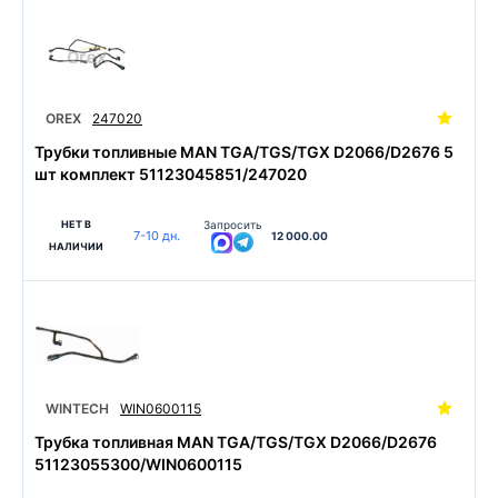
OREX
247020
Трубки топливные MAN TGA/TGS/TGX D2066/D2676 5
шт комплект 51123045851/247020
НЕТ В
Запросить
7-10 дн.
12 000.00
НАЛИЧИИ
WINTECH
WIN0600115
Трубка топливная MAN TGA/TGS/TGX D2066/D2676
51123055300/WIN0600115