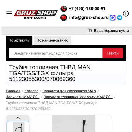
ВНИМАНИЕ, ДОСТАВКУ ДО ТК ИЛИ САМОВЫВОЗ ЗАКАЗОВ ОСУ
+7 (495)-188-00-91
info@gruz-shop.ru
Ваша корзина пуста
По артикулу
По наименованию
Трубка топливная ТНВД MAN
TGA/TGS/TGX фильтра
51123055300/070069360
Главная
/
Каталог
/
Запчасти для грузовиков MAN
/
Запчасти MAN TGL
/
Запчасти топливной системы MAN TGL
/
Трубка топливная ТНВД MAN TGA/TGS/TGX фильтра
51123055300/070069360