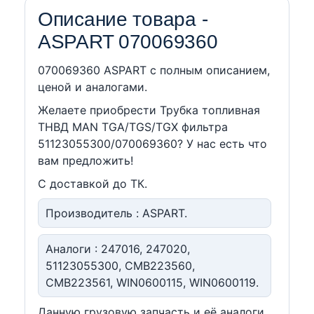
Описание товара -
ASPART 070069360
070069360 ASPART c полным описанием,
ценой и аналогами.
Желаете приобрести Трубка топливная
ТНВД MAN TGA/TGS/TGX фильтра
51123055300/070069360? У нас есть что
вам предложить!
С доставкой до ТК.
Производитель : ASPART.
Аналоги : 247016, 247020,
51123055300, CMB223560,
CMB223561, WIN0600115, WIN0600119.
Данную грузовую запчасть и её аналоги