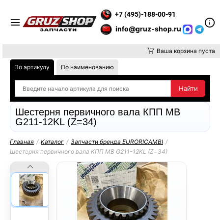
СТАВКУ ДО ТК ИЛИ САМОВЫВОЗ ЗАКАЗОВ ОСУЩЕСТВЛЯЕМ ОТ
+7 (495)-188-00-91
info@gruz-shop.ru
Ваша корзина пуста
По артикулу
По наименованию
Шестерня первичного вала КПП MB
G211-12KL (Z=34)
Главная
/
Каталог
/
Запчасти бренда EURORICAMBI
/
Шестерня первичного вала КПП MB G211-12KL (Z=34)