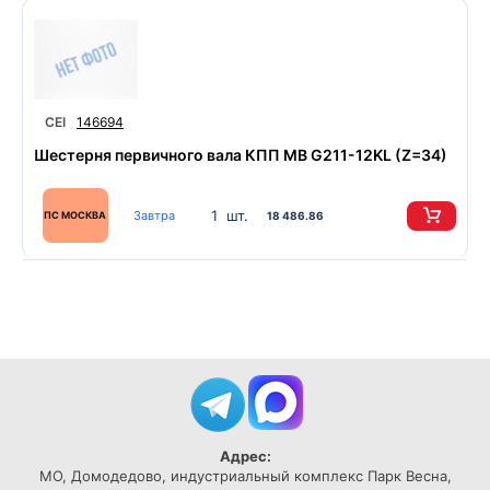
CEI
146694
Шестерня первичного вала КПП MB G211-12KL (Z=34)
1 шт.
Завтра
ПС МОСКВА
18 486.86
Адрес:
МО, Домодедово, индустриальный комплекс Парк Весна,