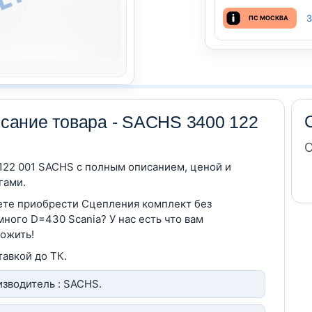
З
ПС МОСКВА
сание товара - SACHS 3400 122
С
122 001 SACHS c полным описанием, ценой и
гами.
те приобрести Сцепления комплект без
ного D=430 Scania? У нас есть что вам
ожить!
тавкой до ТК.
зводитель : SACHS.