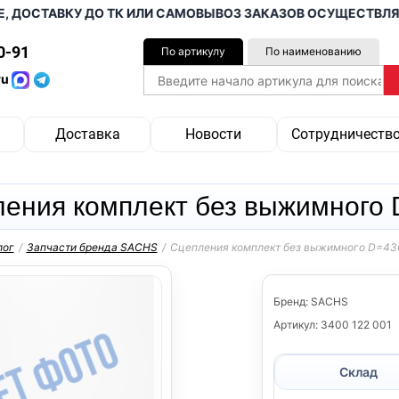
СТАВКУ ДО ТК ИЛИ САМОВЫВОЗ ЗАКАЗОВ ОСУЩЕСТВЛЯЕМ ОТ
0-91
По артикулу
По наименованию
ru
Доставка
Новости
Сотрудничеств
ения комплект без выжимного 
лог
/
Запчасти бренда SACHS
/
Сцепления комплект без выжимного D=43
Бренд: SACHS
Артикул: 3400 122 001
Склад