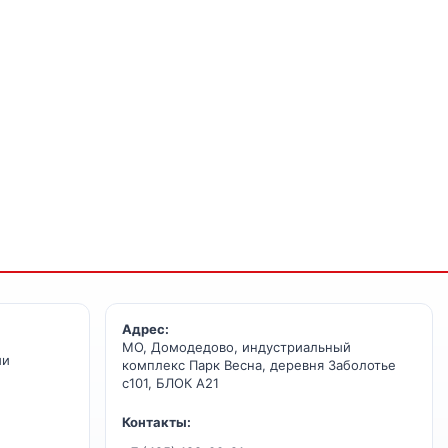
Адрес:
МО, Домодедово, индустриальный
ии
комплекс Парк Весна, деревня Заболотье
с101, БЛОК А21
Контакты: