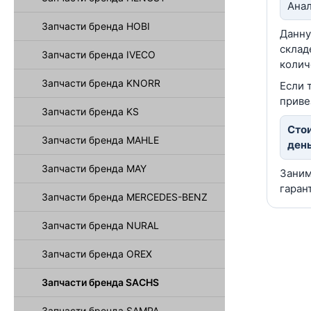
Анал
Запчасти бренда HOBI
Данну
склад
Запчасти бренда IVECO
колич
Запчасти бренда KNORR
Если 
приве
Запчасти бренда KS
Стои
Запчасти бренда MAHLE
день
Запчасти бренда MAY
Заним
гаран
Запчасти бренда MERCEDES-BENZ
Запчасти бренда NURAL
Запчасти бренда OREX
Запчасти бренда SACHS
Запчасти бренда SAMPA