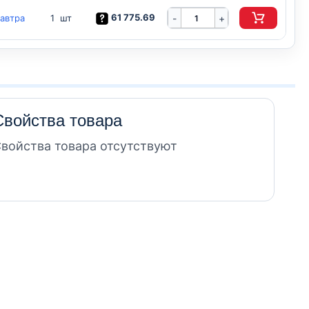
61 775.69
автра
-
1 шт
+
Свойства товара
войства товара отсутствуют