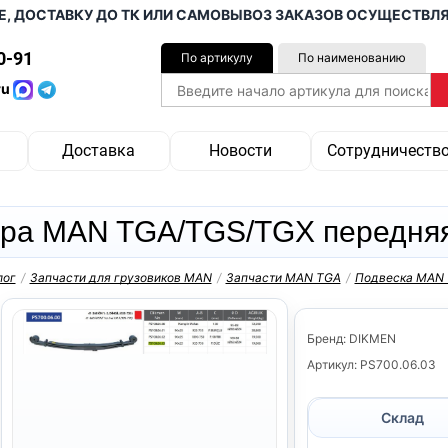
СТАВКУ ДО ТК ИЛИ САМОВЫВОЗ ЗАКАЗОВ ОСУЩЕСТВЛЯЕМ ОТ
0-91
По артикулу
По наименованию
ru
Доставка
Новости
Сотрудничеств
ра MAN TGA/TGS/TGX передняя 3
лог
/
Запчасти для грузовиков MAN
/
Запчасти MAN TGA
/
Подвеска MAN
Бренд: DIKMEN
Артикул: PS700.06.03
Склад