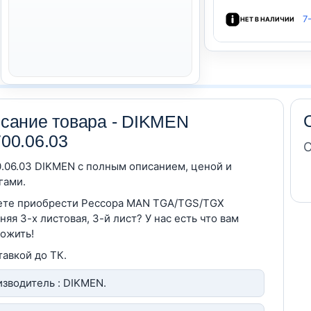
7
НЕТ В НАЛИЧИИ
сание товара - DIKMEN
00.06.03
С
.06.03 DIKMEN c полным описанием, ценой и
гами.
те приобрести Рессора MAN TGA/TGS/TGX
няя 3-х листовая, 3-й лист? У нас есть что вам
ожить!
тавкой до ТК.
зводитель : DIKMEN.