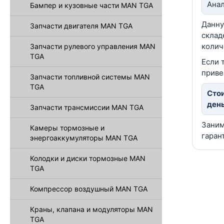
Анал
Бампер и кузовные части MAN TGA
Данну
Запчасти двигателя MAN TGA
склад
колич
Запчасти рулевого управления MAN
TGA
Если 
приве
Запчасти топливной системы MAN
TGA
Стои
день
Запчасти трансмиссии MAN TGA
Заним
Камеры тормозные и
гаран
энергоаккумуляторы MAN TGA
Колодки и диски тормозные MAN
TGA
Компрессор воздушный MAN TGA
Краны, клапана и модуляторы MAN
TGA